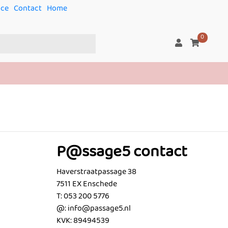
ice
Contact
Home
0
P@ssage5 contact
Haverstraatpassage 38
7511 EX Enschede
T: 053 200 5776
@: info@passage5.nl
KVK: 89494539