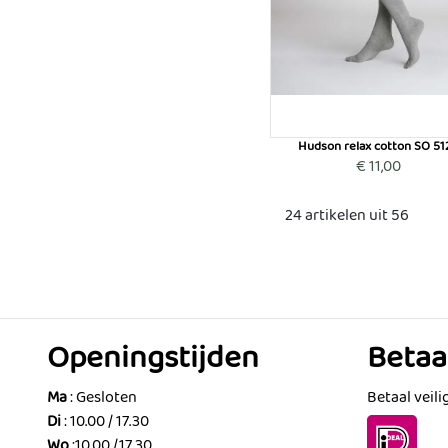
Hudson relax cotton SO 51
€ 11,00
24 artikelen uit 56
Openingstijden
Beta
Ma
: Gesloten
Betaal veili
Di
: 10.00 / 17.30
Wo
:10.00 /17.30