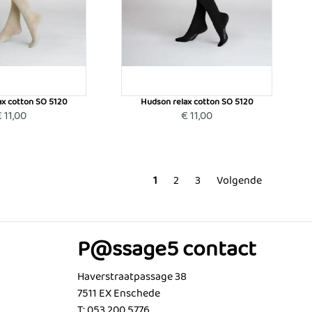
ax cotton SO 5120
Hudson relax cotton SO 5120
 11,00
€ 11,00
1
2
3
Volgende
P@ssage5 contact
Haverstraatpassage 38
7511 EX Enschede
T: 053 200 5776