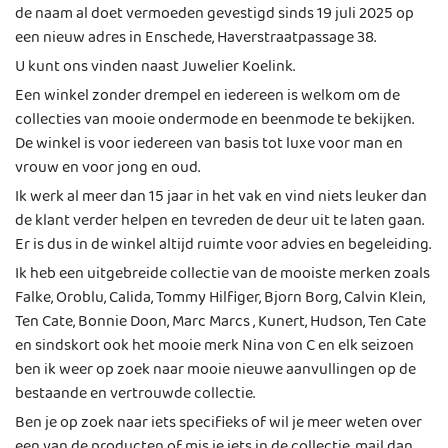
de naam al doet vermoeden gevestigd sinds 19 juli 2025 op
een nieuw adres in Enschede, Haverstraatpassage 38.
U kunt ons vinden naast Juwelier Koelink.
Een winkel zonder drempel en iedereen is welkom om de
collecties van mooie ondermode en beenmode te bekijken.
De winkel is voor iedereen van basis tot luxe voor man en
vrouw en voor jong en oud.
Ik werk al meer dan 15 jaar in het vak en vind niets leuker dan
de klant verder helpen en tevreden de deur uit te laten gaan.
Er is dus in de winkel altijd ruimte voor advies en begeleiding.
Ik heb een uitgebreide collectie van de mooiste merken zoals
Falke, Oroblu, Calida, Tommy Hilfiger, Bjorn Borg, Calvin Klein,
Ten Cate, Bonnie Doon, Marc Marcs , Kunert, Hudson, Ten Cate
en sindskort ook het mooie merk Nina von C en elk seizoen
ben ik weer op zoek naar mooie nieuwe aanvullingen op de
bestaande en vertrouwde collectie.
Ben je op zoek naar iets specifieks of wil je meer weten over
een van de producten of mis je iets in de collectie, mail dan